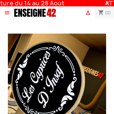
e du 14 au 28 Aout
ATTE
shopping_cart


(0)