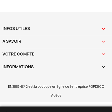
INFOS UTILES

A SAVOIR

VOTRE COMPTE

INFORMATIONS
keyboard_arrow_down
ENSEIGNE42 est la b
o
utique en ligne de l
'
entreprise POPDECO
Vidéos