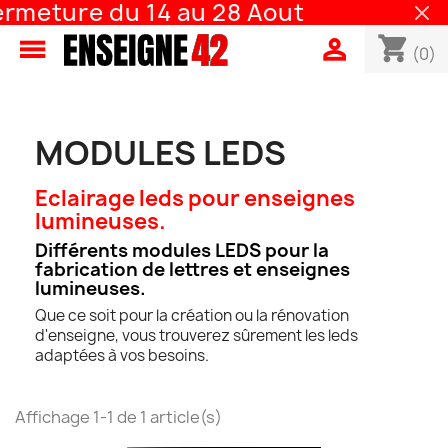
rmeture du 14 au 28 Aout
shopping_cart


(0)
MODULES LEDS
Eclairage leds pour enseignes
lumineuses.
Différents modules LEDS pour la
fabrication de lettres et enseignes
lumineuses.
Que ce soit pour la création ou la rénovation
d'enseigne, vous trouverez sûrement les leds
adaptées à vos besoins.
Affichage 1-1 de 1 article(s)