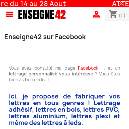
e du 14 au 28 Aout
ATTEN
shopping_cart


(0)
Enseigne42 sur Facebook
Vous avez consulté ma page
Facebook
... et un
lettrage personnalisé vous intéresse
? Vous êtes
bien au bon endroit.
Ici, je propose de fabriquer vos
lettres en tous genres
!
Lettrage
adhésif
,
lettres en bois
,
lettres PVC
,
lettres aluminium
,
lettres plexi
et
même des
lettres à leds
.