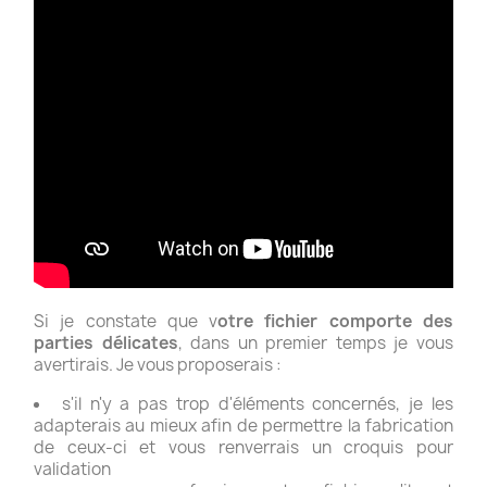
Si je constate que v
otre fichier comporte des
parties délicates
, dans un premier temps je vous
avertirais. Je vous proposerais :
s'il n'y a pas trop d'éléments concernés, je les
adapterais au mieux afin de permettre la fabrication
de ceux-ci et vous renverrais un croquis pour
validation