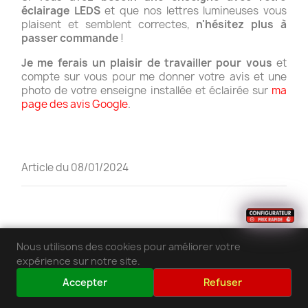
éclairage LEDS
et que nos lettres lumineuses vous
plaisent et semblent correctes,
n'hésitez plus à
passer commande
!
Je me ferais un plaisir de travailler pour vous
et
compte sur vous pour me donner votre avis et une
photo de votre enseigne installée et éclairée sur
ma
page des avis Google
.
Article du 08/01/2024
Quelques photos et vidéos
Nous utilisons des cookies pour améliorer votre
expérience sur notre site.
de lettres PVC découpées
Accepter
Refuser
avec rétro éclairage leds