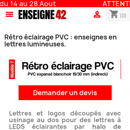
28 Aout
ATTENTION : Fer
shopping_cart


(0)
Rétro éclairage PVC : enseignes en
lettres lumineuses.
Demander un devis
Lettres et logos découpés avec
usinage au dos pour des lettres à
LEDS éclairantes par
halo de