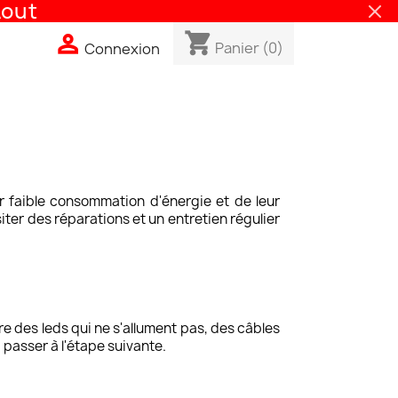
t
shopping_cart

Panier
(0)
Connexion
r faible consommation d'énergie et de leur
er des réparations et un entretien régulier
re des leds qui ne s'allument pas, des câbles
passer à l'étape suivante.