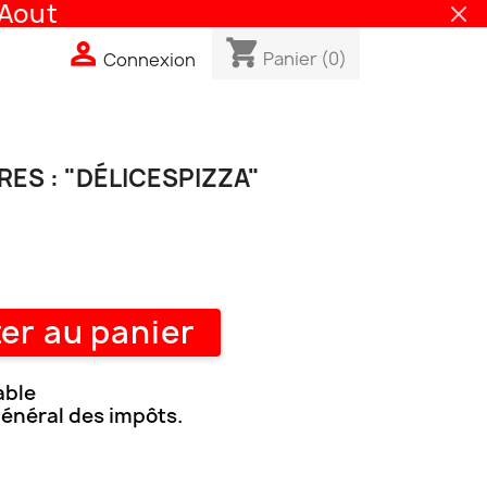
out
shopping_cart

Panier
(0)
Connexion
ES : "DÉLICESPIZZA"
er au panier
able
général des impôts.