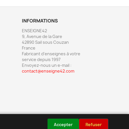
INFORMATIONS
ENSEIGNE42
9, Avenue de la Gare
42890 Sail sous Couzan
France
Fabricant d'enseignes à votre
service depuis 1997
Envoyez-nous un e-mail :
contact@enseigne42.com
Accepter
Refuser