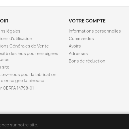
VOIR
VOTRE COMPTE
ns légales
Informations personnelles
ions d'utilisation
Commandes
ions Générales de Vente
Avoirs
sité des leds pour enseignes
Adresses
euses
Bons de réduction
u site
tez-nous pour la fabrication
re enseigne lumineuse
r CERFA 14798-01
ENSEIGNE42 est la b
o
utique en ligne de l
'
entreprise POPDECO
ence sur notre site.
Vidéos