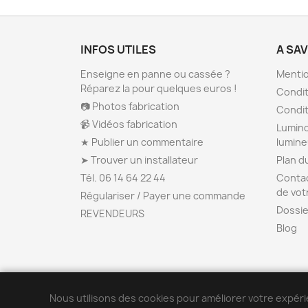
INFOS UTILES
A SA
Enseigne en panne ou cassée ?
Mentio
Réparez la pour quelques euros !
Condit
📷 Photos fabrication
Condit
📹 Vidéos fabrication
Lumino
★ Publier un commentaire
lumin
➤ Trouver un installateur
Plan d
Tél. 06 14 64 22 44
Contac
de vot
Régulariser / Payer une commande
Dossie
REVENDEURS
Blog
Nous utilisons des cookies pour améliorer votre expéri