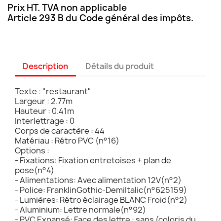
Prix HT. TVA non applicable
Article 293 B du Code général des impôts.
Description
Détails du produit
Texte : "restaurant"
Largeur : 2.77m
Hauteur : 0.41m
Interlettrage : 0
Corps de caractère : 44
Matériau : Rétro PVC (n°16)
Options :
- Fixations: Fixation entretoises + plan de
pose(n°4)
- Alimentations: Avec alimentation 12V(n°2)
- Police: FranklinGothic-DemiItalic(n°625159)
- Lumières: Rétro éclairage BLANC Froid(n°2)
- Aluminium: Lettre normale(n°92)
- PVC Expansé: Face des lettre : sans (coloris du