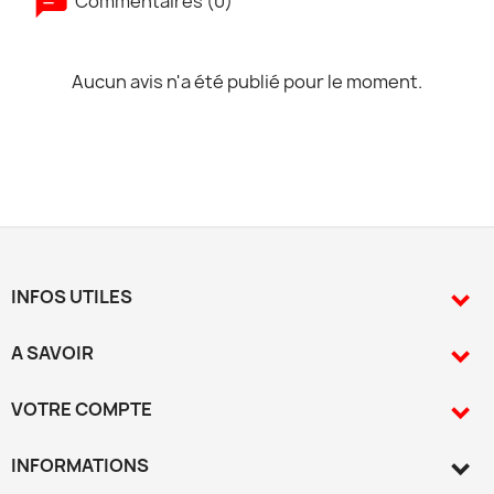
Commentaires (0)
Aucun avis n'a été publié pour le moment.
INFOS UTILES

A SAVOIR

VOTRE COMPTE

INFORMATIONS
keyboard_arrow_down