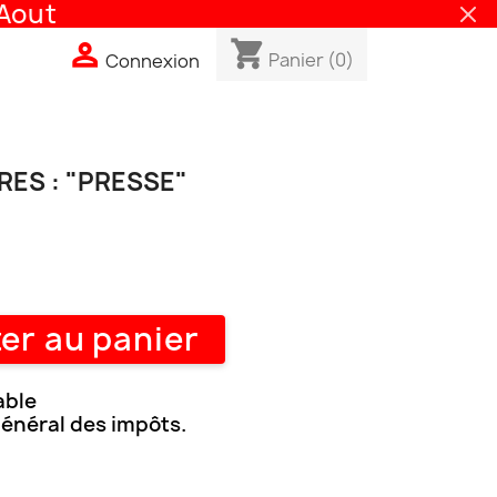
out
shopping_cart

Panier
(0)
Connexion
ES : "PRESSE"
er au panier
able
général des impôts.