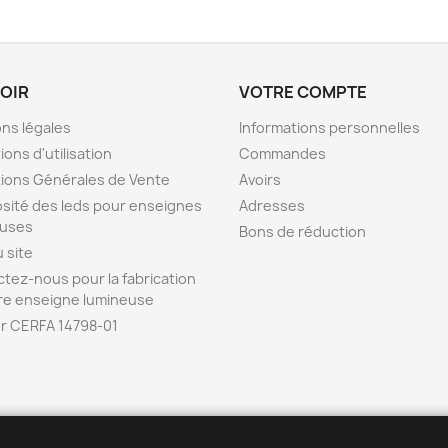
VOIR
VOTRE COMPTE
ns légales
Informations personnelles
ions d'utilisation
Commandes
ions Générales de Vente
Avoirs
sité des leds pour enseignes
Adresses
euses
Bons de réduction
u site
tez-nous pour la fabrication
re enseigne lumineuse
r CERFA 14798-01
ENSEIGNE42 est la b
o
utique en ligne de l
'
entreprise POPDECO