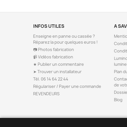
INFOS UTILES
A SA
Enseigne en panne ou cassée ?
Mentio
Réparez la pour quelques euros !
Condit
📷 Photos fabrication
Condit
📹 Vidéos fabrication
Lumino
★ Publier un commentaire
lumin
➤ Trouver un installateur
Plan d
Tél. 06 14 64 22 44
Contac
de vot
Régulariser / Payer une commande
Dossie
REVENDEURS
Blog