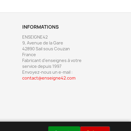
INFORMATIONS
ENSEIGNE42
9, Avenue de la Gare
42890 Sail sous Couzan
France
Fabricant d'enseignes à votre
service depuis 1997
Envoyez-nous un e-mail :
contact@enseigne42.com