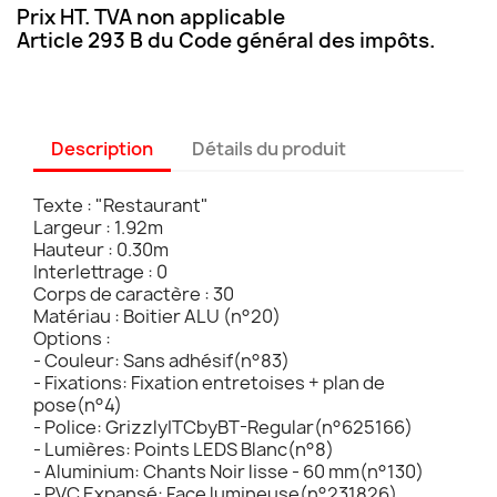
Prix HT. TVA non applicable
Article 293 B du Code général des impôts.
Description
Détails du produit
Texte : "Restaurant"
Largeur : 1.92m
Hauteur : 0.30m
Interlettrage : 0
Corps de caractère : 30
Matériau : Boitier ALU (n°20)
Options :
- Couleur: Sans adhésif(n°83)
- Fixations: Fixation entretoises + plan de
pose(n°4)
- Police: GrizzlyITCbyBT-Regular(n°625166)
- Lumières: Points LEDS Blanc(n°8)
- Aluminium: Chants Noir lisse - 60 mm(n°130)
- PVC Expansé: Face lumineuse(n°231826)