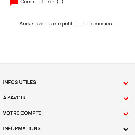
Commentaires (0)
Aucun avis n'a été publié pour le moment.
INFOS UTILES

A SAVOIR

VOTRE COMPTE

INFORMATIONS
keyboard_arrow_down