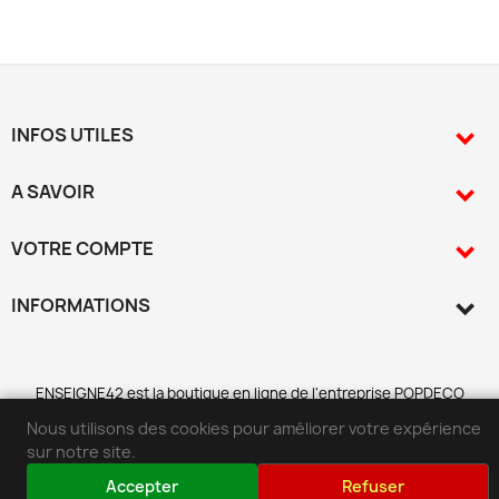
INFOS UTILES

A SAVOIR

VOTRE COMPTE

INFORMATIONS
keyboard_arrow_down
ENSEIGNE42 est la b
o
utique en ligne de l
'
entreprise POPDECO
Nous utilisons des cookies pour améliorer votre expérience
Vidéos
sur notre site.
Accepter
Refuser