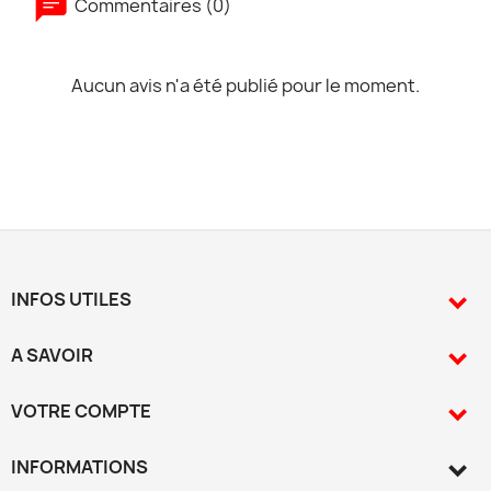
Commentaires (0)
Aucun avis n'a été publié pour le moment.
INFOS UTILES

A SAVOIR

VOTRE COMPTE

INFORMATIONS
keyboard_arrow_down