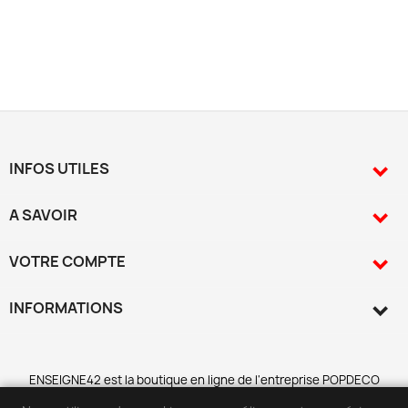
INFOS UTILES

A SAVOIR

VOTRE COMPTE

INFORMATIONS
keyboard_arrow_down
ENSEIGNE42 est la b
o
utique en ligne de l
'
entreprise POPDECO