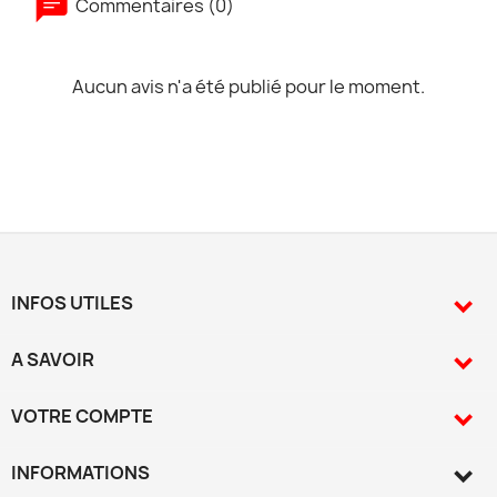
Commentaires (0)
Aucun avis n'a été publié pour le moment.
INFOS UTILES

A SAVOIR

VOTRE COMPTE

INFORMATIONS
keyboard_arrow_down