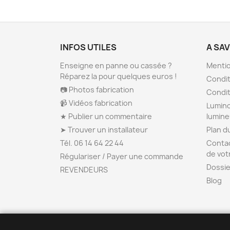
INFOS UTILES
A SA
Enseigne en panne ou cassée ?
Mentio
Réparez la pour quelques euros !
Condit
📷 Photos fabrication
Condit
📹 Vidéos fabrication
Lumino
★ Publier un commentaire
lumin
➤ Trouver un installateur
Plan d
Tél. 06 14 64 22 44
Contac
de vot
Régulariser / Payer une commande
Dossie
REVENDEURS
Blog