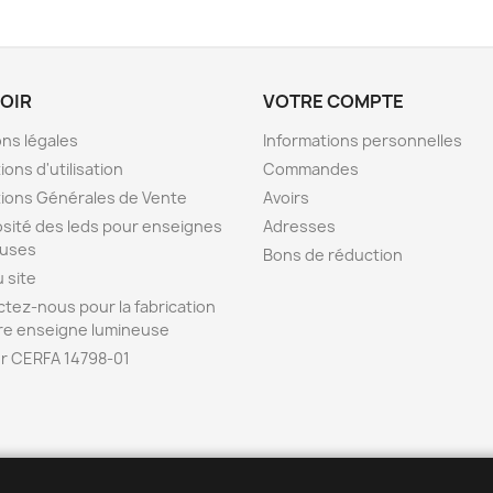
VOIR
VOTRE COMPTE
ns légales
Informations personnelles
ions d'utilisation
Commandes
ions Générales de Vente
Avoirs
sité des leds pour enseignes
Adresses
euses
Bons de réduction
u site
tez-nous pour la fabrication
re enseigne lumineuse
r CERFA 14798-01
ENSEIGNE42 est la b
o
utique en ligne de l
'
entreprise POPDECO