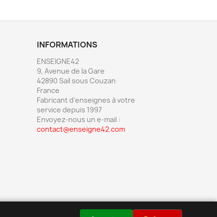
INFORMATIONS
ENSEIGNE42
9, Avenue de la Gare
42890 Sail sous Couzan
France
Fabricant d'enseignes à votre
service depuis 1997
Envoyez-nous un e-mail :
contact@enseigne42.com