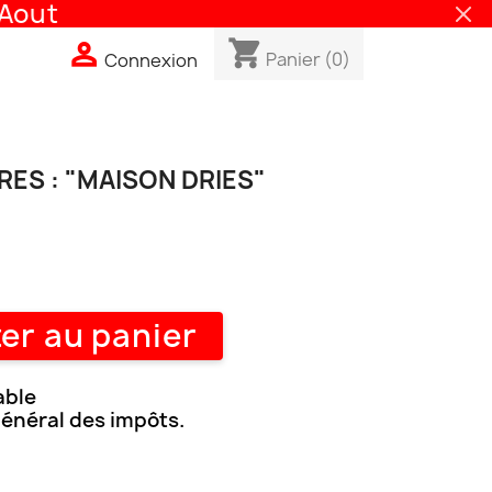
out
shopping_cart

Panier
(0)
Connexion
ES : "MAISON DRIES"
er au panier
able
général des impôts.