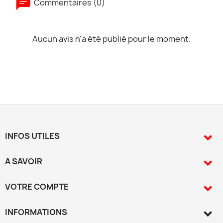
Commentaires (0)
Aucun avis n'a été publié pour le moment.
INFOS UTILES

A SAVOIR

VOTRE COMPTE

INFORMATIONS
keyboard_arrow_down