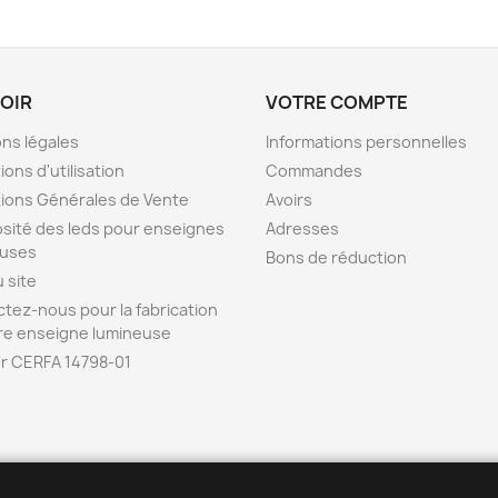
VOIR
VOTRE COMPTE
ns légales
Informations personnelles
ions d'utilisation
Commandes
ions Générales de Vente
Avoirs
sité des leds pour enseignes
Adresses
euses
Bons de réduction
u site
tez-nous pour la fabrication
re enseigne lumineuse
r CERFA 14798-01
ENSEIGNE42 est la b
o
utique en ligne de l
'
entreprise POPDECO