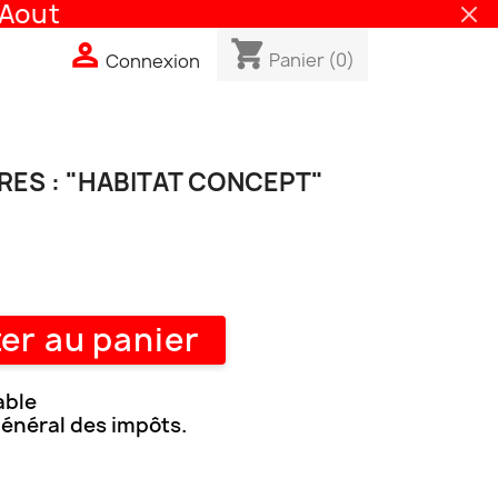
out
shopping_cart

Panier
(0)
Connexion
RES : "HABITAT CONCEPT"
er au panier
able
général des impôts.