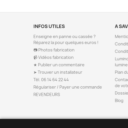
INFOS UTILES
A SA
Enseigne en panne ou cassée ?
Mentio
Réparez la pour quelques euros !
Condit
📷 Photos fabrication
Condit
📹 Vidéos fabrication
Lumino
★ Publier un commentaire
lumin
➤ Trouver un installateur
Plan d
Tél. 06 14 64 22 44
Contac
de vot
Régulariser / Payer une commande
Dossie
REVENDEURS
Blog