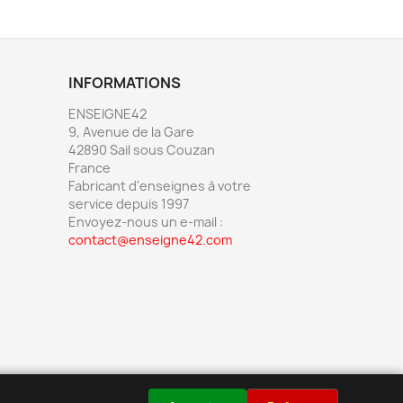
INFORMATIONS
ENSEIGNE42
9, Avenue de la Gare
42890 Sail sous Couzan
France
Fabricant d'enseignes à votre
service depuis 1997
Envoyez-nous un e-mail :
contact@enseigne42.com