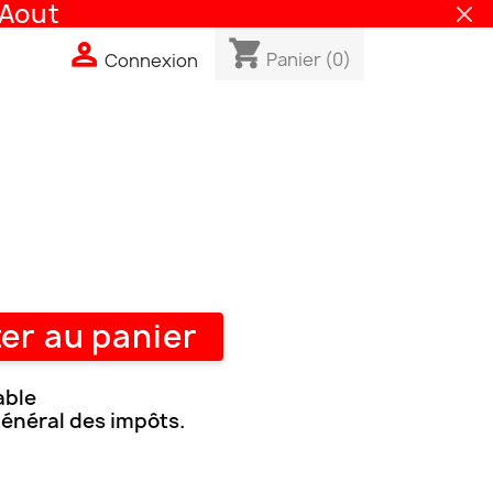
out
shopping_cart

Panier
(0)
Connexion
er au panier
able
général des impôts.