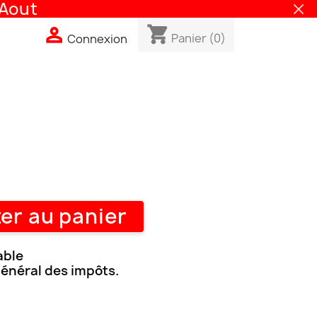
out
shopping_cart

Panier
(0)
Connexion
er au panier
able
général des impôts.