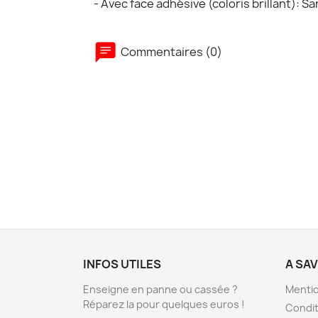
- Avec face adhésive (coloris brillant): S
Commentaires (0)
INFOS UTILES
A SA
Enseigne en panne ou cassée ?
Mentio
Réparez la pour quelques euros !
Condit