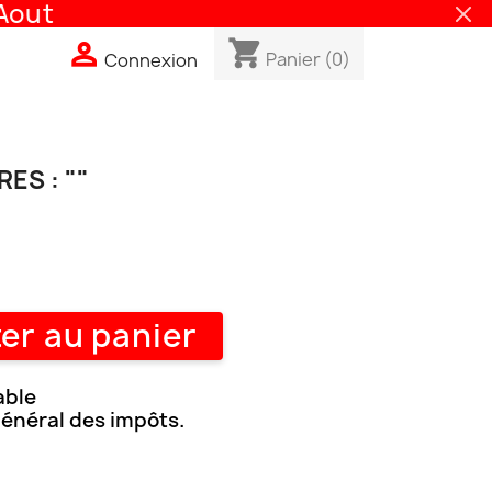
out
shopping_cart

Panier
(0)
Connexion
ES : ""
er au panier
able
général des impôts.