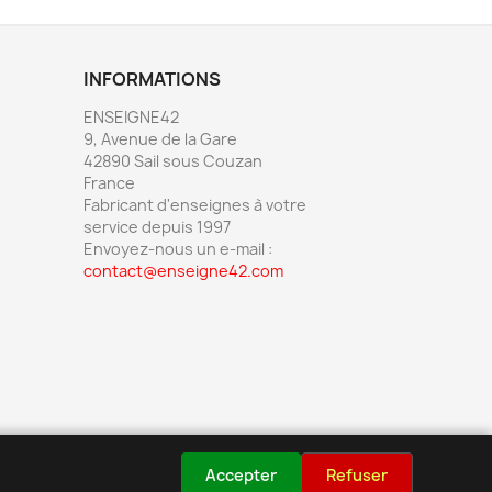
INFORMATIONS
ENSEIGNE42
9, Avenue de la Gare
42890 Sail sous Couzan
France
Fabricant d'enseignes à votre
service depuis 1997
Envoyez-nous un e-mail :
contact@enseigne42.com
Accepter
Refuser