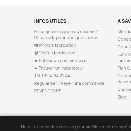
INFOS UTILES
A SA
Enseigne en panne ou cassée ?
Mentio
Réparez la pour quelques euros !
Condit
📷 Photos fabrication
Condit
📹 Vidéos fabrication
Lumino
★ Publier un commentaire
lumin
➤ Trouver un installateur
Plan d
Tél. 06 14 64 22 44
Contac
de vot
Régulariser / Payer une commande
Dossie
REVENDEURS
Blog
Nous utilisons des cookies pour améliorer votre expéri