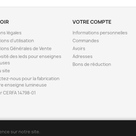
VOIR
VOTRE COMPTE
ns légales
Informations personnelles
ions d'utilisation
Commandes
ions Générales de Vente
Avoirs
sité des leds pour enseignes
Adresses
euses
Bons de réduction
u site
tez-nous pour la fabrication
re enseigne lumineuse
r CERFA 14798-01
ENSEIGNE42 est la b
o
utique en ligne de l
'
entreprise POPDECO
ence sur notre site.
Vidéos