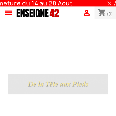
eture du 14 au 28 Aout
A
shopping_cart


(0)