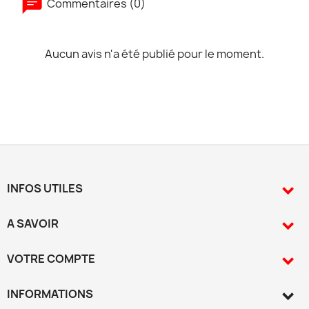
Commentaires (0)
Aucun avis n'a été publié pour le moment.
INFOS UTILES

A SAVOIR

VOTRE COMPTE

INFORMATIONS
keyboard_arrow_down