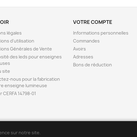
VOIR
VOTRE COMPTE
ns légales
Informations personnelles
ions d'utilisation
Commandes
ions Générales de Vente
Avoirs
sité des leds pour enseignes
Adresses
euses
Bons de réduction
u site
tez-nous pour la fabrication
re enseigne lumineuse
r CERFA 14798-01
ENSEIGNE42 est la b
o
utique en ligne de l
'
entreprise POPDECO
ence sur notre site.
Vidéos