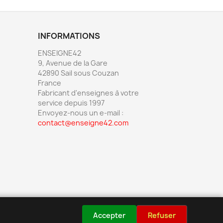
INFORMATIONS
ENSEIGNE42
9, Avenue de la Gare
42890 Sail sous Couzan
France
Fabricant d'enseignes à votre
service depuis 1997
Envoyez-nous un e-mail :
contact@enseigne42.com
Accepter
Refuser