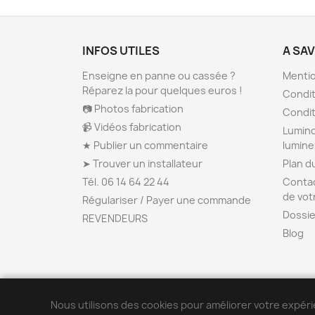
INFOS UTILES
A SA
Enseigne en panne ou cassée ?
Mentio
Réparez la pour quelques euros !
Condit
📷 Photos fabrication
Condit
📹 Vidéos fabrication
Lumino
★ Publier un commentaire
lumin
➤ Trouver un installateur
Plan d
Tél. 06 14 64 22 44
Contac
de vot
Régulariser / Payer une commande
Dossie
REVENDEURS
Blog
Nous utilisons des cookies pour améliorer votre expéri