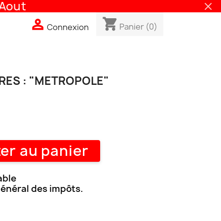
out
shopping_cart

Panier
(0)
Connexion
RES : "METROPOLE"
er au panier
able
général des impôts.