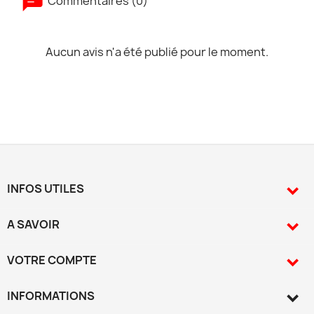
Commentaires (0)
Aucun avis n'a été publié pour le moment.
INFOS UTILES

A SAVOIR

VOTRE COMPTE

INFORMATIONS
keyboard_arrow_down