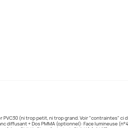
er PVC30 (ni trop petit, ni trop grand. Voir "contraintes" c
nc diffusant + Dos PMMA (optionnel): Face lumineuse (n°