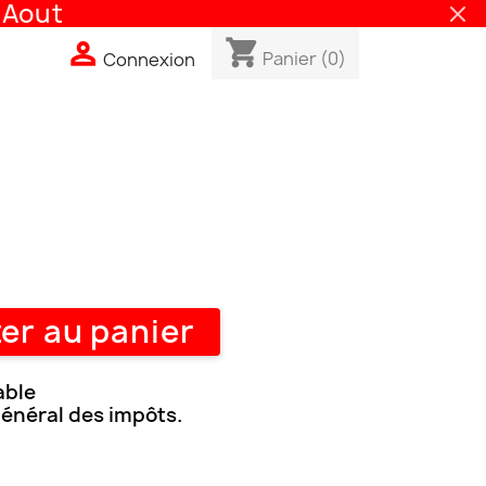
Aout
shopping_cart

Panier
(0)
Connexion
er au panier
able
général des impôts.