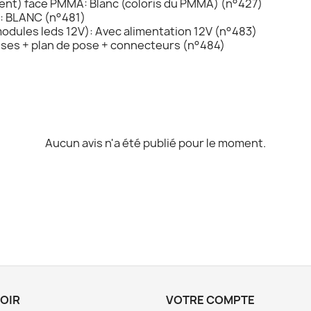
cent) face PMMA: Blanc (coloris du PMMA) (n°427)
°: BLANC (n°481)
modules leds 12V): Avec alimentation 12V (n°483)
toises + plan de pose + connecteurs (n°484)
Aucun avis n'a été publié pour le moment.
VOIR
VOTRE COMPTE