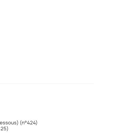
i dessous) (n°424)
425)