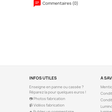
Commentaires (0)
INFOS UTILES
A SA
Enseigne en panne ou cassée ?
Mentio
Réparez la pour quelques euros !
Condit
📷 Photos fabrication
Condit
📹 Vidéos fabrication
Lumino
★ Publier un commentaire
lumin