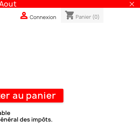
out
shopping_cart

Panier
(0)
Connexion
er au panier
able
général des impôts.