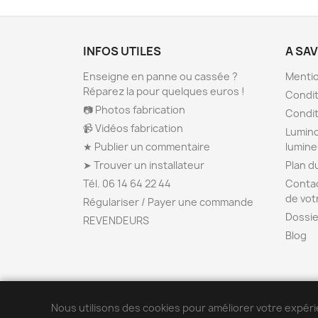
INFOS UTILES
A SA
Enseigne en panne ou cassée ?
Mentio
Réparez la pour quelques euros !
Condit
📷 Photos fabrication
Condit
📹 Vidéos fabrication
Lumino
★ Publier un commentaire
lumin
➤ Trouver un installateur
Plan d
Tél. 06 14 64 22 44
Contac
de vot
Régulariser / Payer une commande
Dossie
REVENDEURS
Blog
Nous utilisons des cookies pour améliorer votre expéri