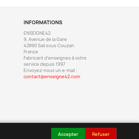
INFORMATIONS
ENSEIGNE42
9, Avenue de la Gare
42890 Sail sous Couzan
France
Fabricant d'enseignes à votre
service depuis 1997
Envoyez-nous un e-mail :
contact@enseigne42.com
Accepter
Refuser