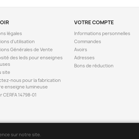
VOIR
VOTRE COMPTE
ns légales
Informations personnelles
ions d'utilisation
Commandes
ions Générales de Vente
Avoirs
sité des leds pour enseignes
Adresses
euses
Bons de réduction
u site
tez-nous pour la fabrication
re enseigne lumineuse
r CERFA 14798-01
ENSEIGNE42 est la b
o
utique en ligne de l
'
entreprise POPDECO
ence sur notre site.
Vidéos