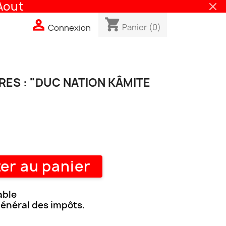
out
shopping_cart

Panier
(0)
Connexion
ES : "DUC NATION KÂMITE
er au panier
able
général des impôts.