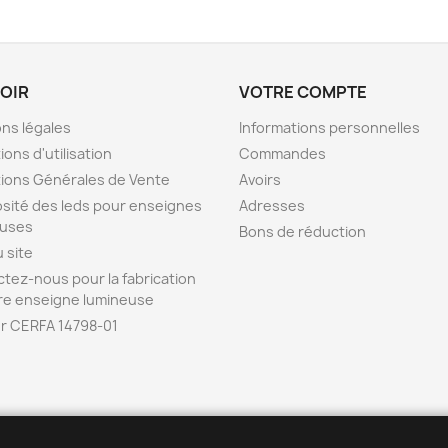
VOIR
VOTRE COMPTE
ns légales
Informations personnelles
ions d'utilisation
Commandes
ions Générales de Vente
Avoirs
sité des leds pour enseignes
Adresses
euses
Bons de réduction
u site
tez-nous pour la fabrication
re enseigne lumineuse
r CERFA 14798-01
ENSEIGNE42 est la b
o
utique en ligne de l
'
entreprise POPDECO