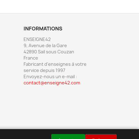
INFORMATIONS
ENSEIGNE42
9, Avenue de la Gare
42890 Sail sous Couzan
France
Fabricant d'enseignes à votre
service depuis 1997
Envoyez-nous un e-mail :
contact@enseigne42.com