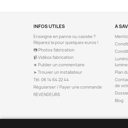
INFOS UTILES
A SA
Enseigne en panne ou cassée ?
Mentio
Réparez la pour quelques euros !
Condit
📷 Photos fabrication
Condit
📹 Vidéos fabrication
Lumino
★ Publier un commentaire
lumin
➤ Trouver un installateur
Plan d
Tél. 06 14 64 22 44
Contac
de vot
Régulariser / Payer une commande
Dossie
REVENDEURS
Blog