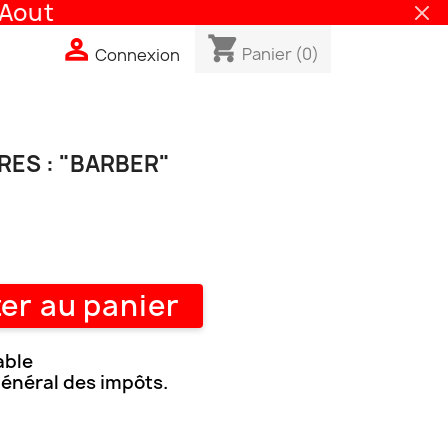
out
shopping_cart

Panier
(0)
Connexion
RES : "BARBER"
er au panier
able
général des impôts.