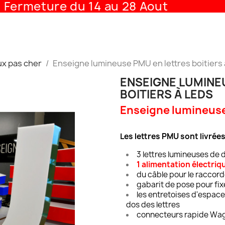
rmeture du 14 au 28 Aout
x pas cher
Enseigne lumineuse PMU en lettres boitiers 
ENSEIGNE LUMINE
BOITIERS À LEDS
Enseigne lumineus
Les lettres PMU sont livrées 
3 lettres lumineuses de 
1 alimentation électri
du câble pour le raccord
gabarit de pose pour fix
les entretoises d'espace
dos des lettres
connecteurs rapide Wago