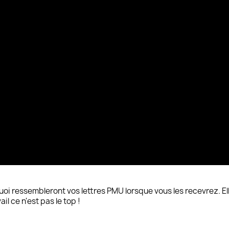
uoi ressembleront vos lettres PMU lorsque vous les recevrez. E
il ce n'est pas le top !