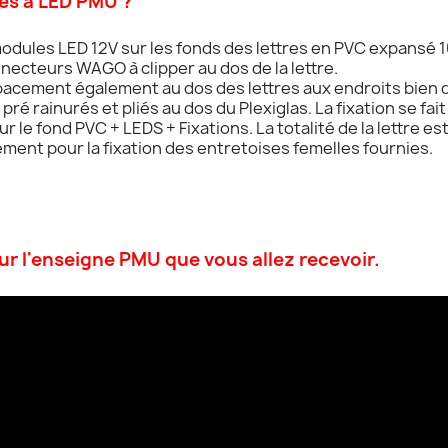
es à LED PMU ?
 modules LED 12V sur les fonds des lettres en PVC expansé 
ecteurs WAGO à clipper au dos de la lettre.
pacement également au dos des lettres aux endroits bien d
é rainurés et pliés au dos du Plexiglas. La fixation se fait à
 le fond PVC + LEDS + Fixations. La totalité de la lettre est 
ment pour la fixation des entretoises femelles fournies.
our l'enseigne PMU que vous allez recevoir.