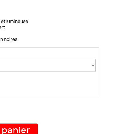
e et lumineuse
ert
on noires
 panier