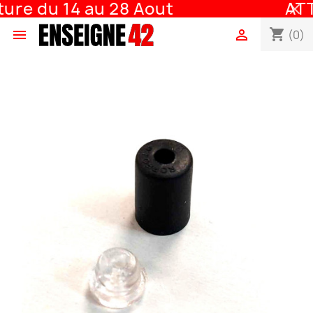
re du 14 au 28 Aout
ATTE
shopping_cart


(0)